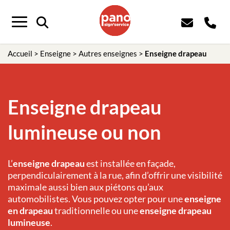
Panneau de gestion des cookies
Menu
Accueil
>
Enseigne
>
Autres enseignes
>
Enseigne drapeau
Enseigne drapeau
lumineuse ou non
L’
enseigne drapeau
est installée en façade,
perpendiculairement à la rue, afin d’offrir une visibilité
maximale aussi bien aux piétons qu’aux
automobilistes. Vous pouvez opter pour une
enseigne
en drapeau
traditionnelle ou une
enseigne drapeau
lumineuse
.