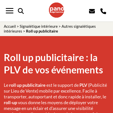
Panneau de gestion des cookies
Menu
Accueil
>
Signalétique intérieure
>
Autres signalétiques
intérieures
>
Roll up publicitaire
Roll up publicitaire : la
PLV de vos événements
Le
roll up publicitaire
est le support de
PLV
(Publicité
sur Lieu de Vente) mobile par excellence. Facile à
transporter, autoportant et donc rapide à installer, le
roll-up
vous donne les moyens de déployer votre
message en un éclair et d’assurer une visibilité